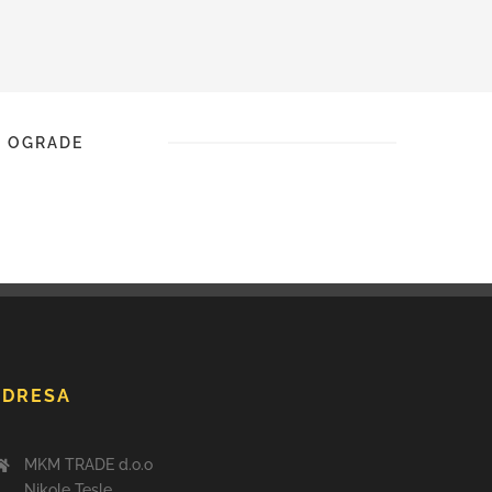
 OGRADE
ADRESA
MKM TRADE d.o.o
Nikole Tesle