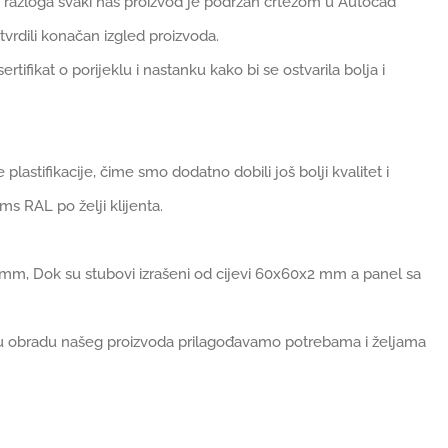
tog razloga svaki naš proizvod je podržan crtežom u Autocad
vrdili konačan izgled proizvoda.
ifikat o porijeklu i nastanku kako bi se ostvarila bolja i
plastifikacije, čime smo dodatno dobili još bolji kvalitet i
ms RAL po želji klijenta.
2 mm, Dok su stubovi izrašeni od cijevi 60x60x2 mm a panel sa
šnu obradu našeg proizvoda prilagođavamo potrebama i željama