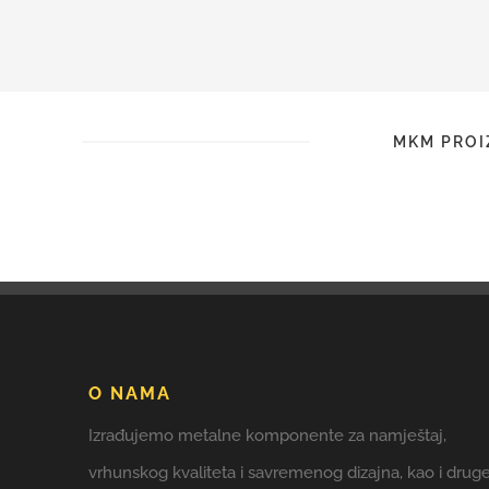
MKM PROI
O NAMA
Izrađujemo metalne komponente za namještaj,
vrhunskog kvaliteta i savremenog dizajna, kao i drug