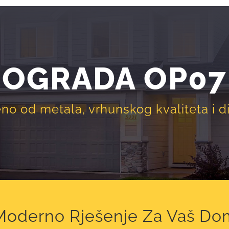
OGRADA OP07
eno od metala, vrhunskog kvaliteta i di
Moderno Rješenje Za Vaš Do