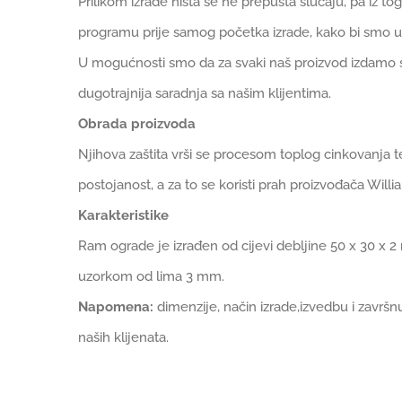
Prilikom izrade ništa se ne prepušta slučaju, pa iz 
programu prije samog početka izrade, kako bi smo ut
U mogućnosti smo da za svaki naš proizvod izdamo sert
dugotrajnija saradnja sa našim klijentima.
Obrada proizvoda
Njihova zaštita vrši se procesom toplog cinkovanja te 
postojanost, a za to se koristi prah proizvođača Willia
Karakteristike
Ram ograde je izrađen od cijevi debljine 50 x 30 x 
uzorkom od lima 3 mm.
Napomena:
dimenzije, način izrade,izvedbu i zavr
naših klijenata.