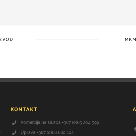
ZVODI
MKM
KONTAKT
Komercijalna služba +387 (0)65 204 599
e
Uprava +387 (0)66 680 102