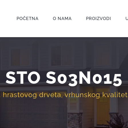
POČETNA
O NAMA
PROIZVODI
STO S03N015
 hrastovog drveta, vrhunskog kvaliteta