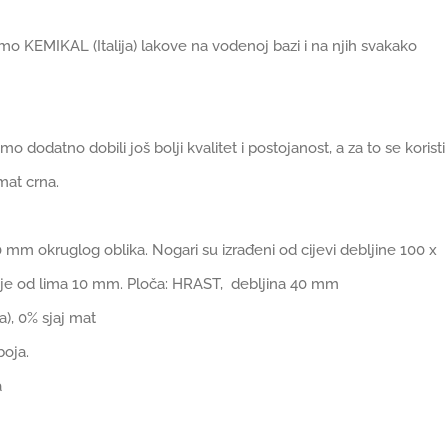
timo KEMIKAL (Italija) lakove na vodenoj bazi i na njih svakako
mo dodatno dobili još bolji kvalitet i postojanost, a za to se koristi
mat crna.
0 mm okruglog oblika. Nogari su izrađeni od cijevi debljine 100 x
 je od lima 10 mm. Ploča: HRAST, debljina 40 mm
a), 0% sjaj mat
boja.
a