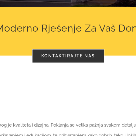
Moderno Rješenje Za Vaš Do
KONTAKTIRAJTE NAS
g je kvaliteta i dizajna. Poklanja se velika pažnja svakom detalju
ršavanjem i edukacijom, te prihvatanjem kako dobrih, tako i loši