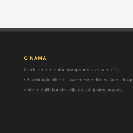
O NAMA
Izrađujemo metalne komponente za namještaj,
vrhunskog kvaliteta i savremenog dizajna, kao i drug
vrste metalih konstrukcija po zahtjevima kupaca.