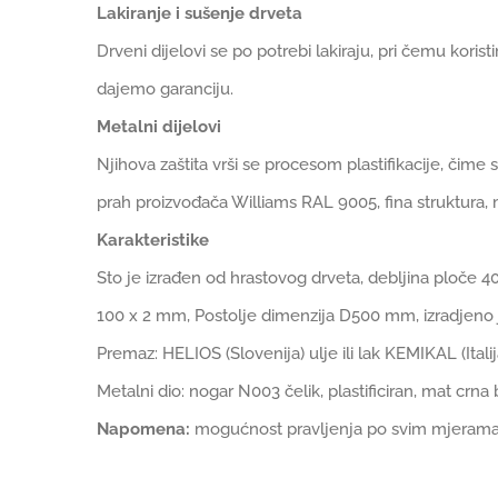
Lakiranje i sušenje drveta
Drveni dijelovi se po potrebi lakiraju, pri čemu koris
dajemo garanciju.
Metalni dijelovi
Njihova zaštita vrši se procesom plastifikacije, čime s
prah proizvođača Williams RAL 9005, fina struktura, 
Karakteristike
Sto je izrađen od hrastovog drveta, debljina ploče 4
100 x 2 mm, Postolje dimenzija D500 mm, izradjeno
Premaz: HELIOS (Slovenija) ulje ili lak KEMIKAL (Italij
Metalni dio: nogar N003 čelik, plastificiran, mat crna 
Napomena:
mogućnost pravljenja po svim mjeram