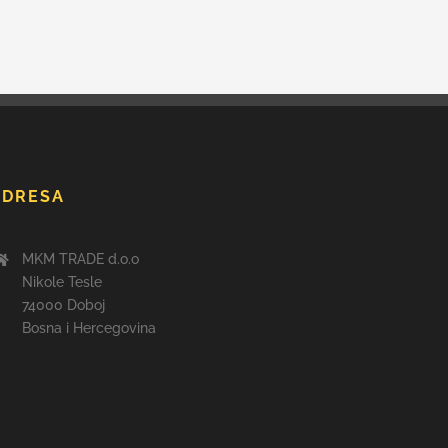
ADRESA
MKM TRADE d.o.o
Nikole Tesle
74000 Doboj
Bosna i Hercegovina