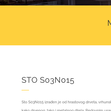
STO S03N015
Sto S03N015 izrađen je od hrastovog drveta, vrhunsko
kako drvenog, tako i metalnog dijela. Redovnim usav