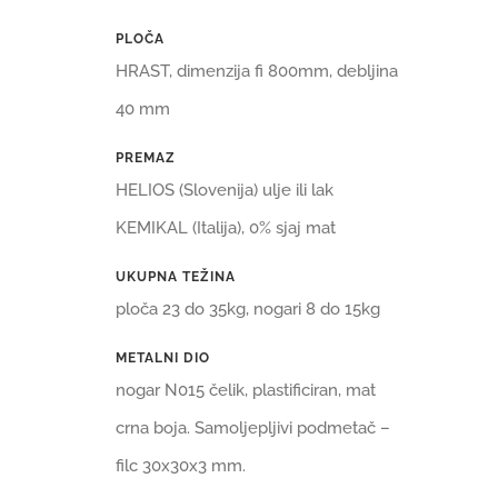
PLOČA
HRAST, dimenzija fi 800mm, debljina
40 mm
PREMAZ
HELIOS (Slovenija) ulje ili lak
KEMIKAL (Italija), 0% sjaj mat
UKUPNA TEŽINA
ploča 23 do 35kg, nogari 8 do 15kg
METALNI DIO
nogar N015 čelik, plastificiran, mat
crna boja. Samoljepljivi podmetač –
filc 30x30x3 mm.