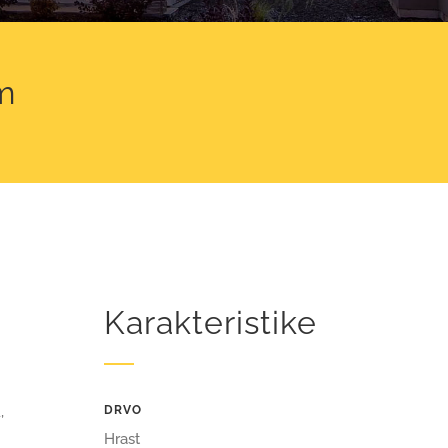
m
Karakteristike
,
DRVO
Hrast
h