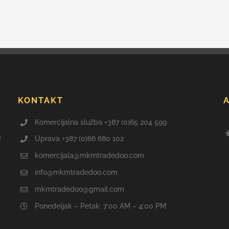
KONTAKT
Komercijalna služba +387 (0)65 204 599
e
Uprava +387 (0)66 680 102
komercijala@mkmtradedoo.com
info@mkmtradedoo.com
mkmtradedoo@gmail.com
Ponedeljak – Petak: 7:00 AM – 4:00 PM