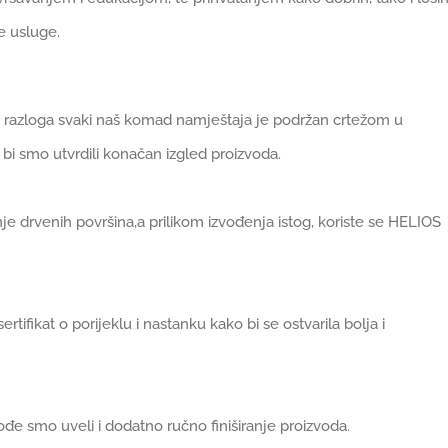
e usluge.
tog razloga svaki naš komad namještaja je podržan crtežom u
i smo utvrdili konačan izgled proizvoda.
je drvenih površina,a prilikom izvođenja istog, koriste se HELIOS
ifikat o porijeklu i nastanku kako bi se ostvarila bolja i
ođe smo uveli i dodatno ručno finiširanje proizvoda.